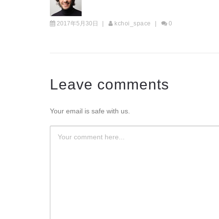
2017年5月30日
kchoi_space
0
Leave comments
Your email is safe with us.